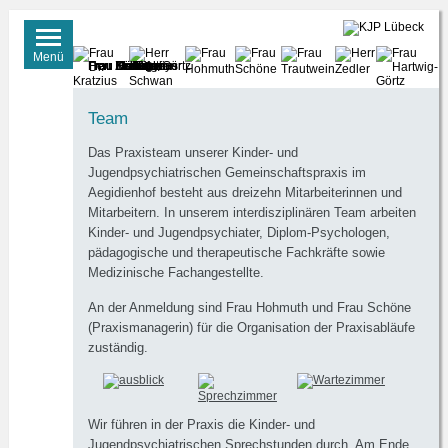
Ärzte
Menü
Frau Dr. Gigla
Frau Dr. Kratzius
Herr Dr. Schwan
Frau Hohmuth
Frau Schöne
Frau Trautwein
Frau Scholz
Herr Zedler
Frau Körkemeyer
Frau Diekmann
Frau Mallien
Frau Hartwig-Görtz
Dr.med. Bettina Gigla
Team
Dr. Manja Kratzius
Das Praxisteam unserer Kinder- und
Jugendpsychiatrischen Gemeinschaftspraxis im
Dr. Markus Schwan
Aegidienhof besteht aus dreizehn Mitarbeiterinnen und
Mitarbeitern. In unserem interdisziplinären Team arbeiten
Kinder- und Jugendpsychiater, Diplom-Psychologen,
pädagogische und therapeutische Fachkräfte sowie
Medizinische Fachangestellte.
An der Anmeldung sind Frau Hohmuth und Frau Schöne
(Praxismanagerin) für die Organisation der Praxisabläufe
zuständig.
Wir führen in der Praxis die Kinder- und
Jugendpsychiatrischen Sprechstunden durch. Am Ende